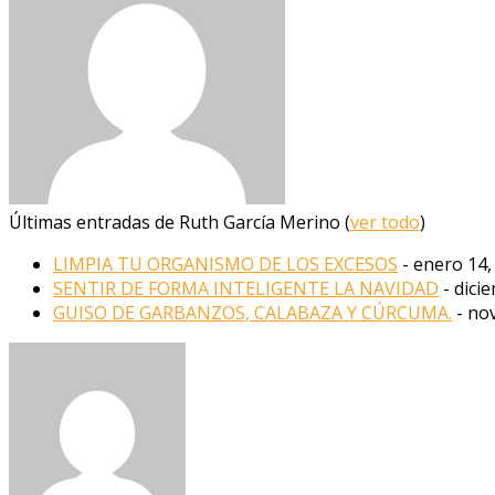
Últimas entradas de Ruth García Merino
(
ver todo
)
LIMPIA TU ORGANISMO DE LOS EXCESOS
- enero 14,
SENTIR DE FORMA INTELIGENTE LA NAVIDAD
- dici
GUISO DE GARBANZOS, CALABAZA Y CÚRCUMA.
- no