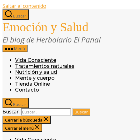
Saltar al contenido
Buscar
Emoción y Salud
El blog de Herbolario El Panal
Menú
Vida Consciente
Tratamientos naturales
Nutrición y salud
Mente y cuerpo
Tienda Online
Contacto
Buscar
Buscar:
Cerrar la búsqueda
Cerrar el menú
Vida Consciente