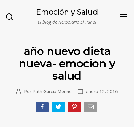
Emoción y Salud
El blog de Herbolario El Panal
Buscar
Menú
año nuevo dieta
nueva- emocion y
salud
Por
Ruth García Merino
enero 12, 2016
Autor
Fecha
de
de
la
la
entrada
entrada