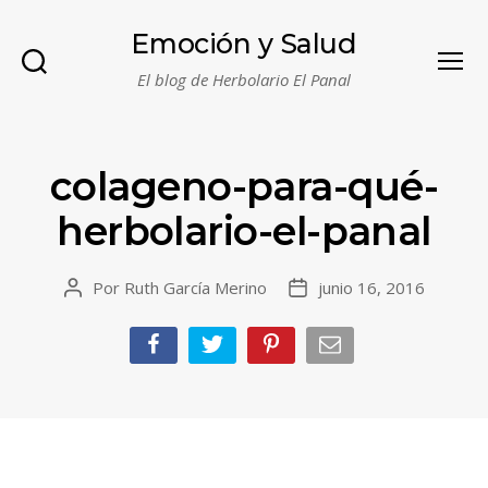
Emoción y Salud
El blog de Herbolario El Panal
Buscar
Menú
colageno-para-qué-
herbolario-el-panal
Por
Ruth García Merino
junio 16, 2016
Autor
Fecha
de
de
la
la
entrada
entrada