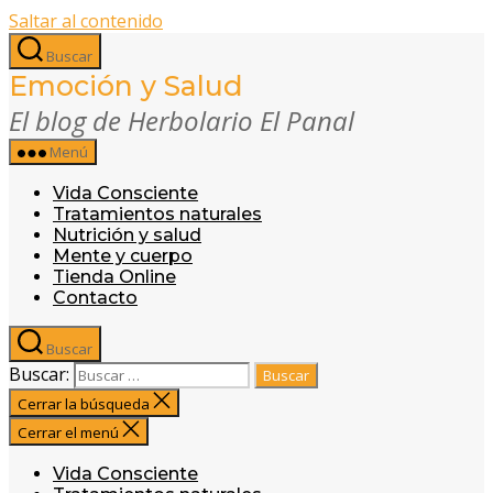
Saltar al contenido
Buscar
Emoción y Salud
El blog de Herbolario El Panal
Menú
Vida Consciente
Tratamientos naturales
Nutrición y salud
Mente y cuerpo
Tienda Online
Contacto
Buscar
Buscar:
Cerrar la búsqueda
Cerrar el menú
Vida Consciente