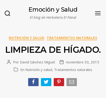
Emoción y Salud
El blog de Herbolario El Panal
Buscar
Menú
Categorías
NUTRICIÓN Y SALUD
TRATAMIENTOS NATURALES
LIMPIEZA DE HÍGADO.
Por
David Sánchez Miguel
noviembre 30, 2015
Autor
Fecha
de
de
En
Nutrición y salud
,
Tratamientos naturales
Categorías
la
la
entrada
entrada