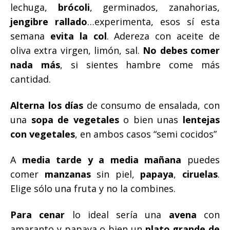
lechuga,
brócoli
, germinados, zanahorias,
jengibre rallado
…experimenta, esos sí esta
semana
evita la col
. Adereza con aceite de
oliva extra virgen, limón, sal.
No debes comer
nada más
, si sientes hambre come más
cantidad.
Alterna los días
de consumo de ensalada, con
una
sopa de vegetales
o bien unas
lentejas
con vegetales
, en ambos casos “semi cocidos”
A
media tarde y a media mañana
puedes
comer
manzanas
sin piel,
papaya
,
ciruelas
.
Elige sólo una fruta y no la combines.
Para cenar
lo ideal sería una
avena
con
amaranto y papaya o bien un
plato grande de